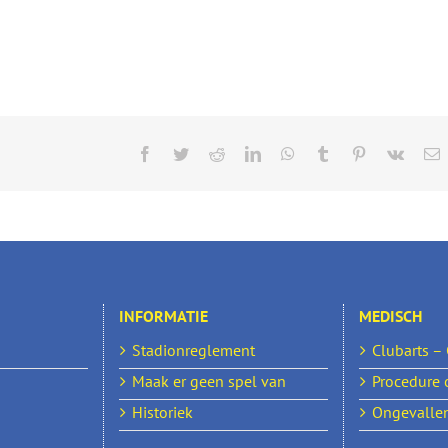
Facebook
Twitter
Reddit
LinkedIn
WhatsApp
Tumblr
Pinterest
Vk
E
INFORMATIE
MEDISCH
Stadionreglement
Clubarts –
Maak er geen spel van
Procedure 
Historiek
Ongevallen