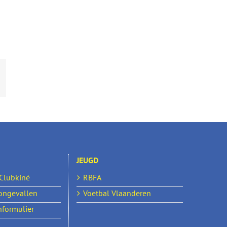
mail
JEUGD
 Clubkiné
RBFA
ongevallen
Voetbal Vlaanderen
formulier