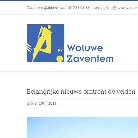
Passer
Zaventem Quinkenstraat: 02 721 01 68
|
secretariaat@kvwzavente
au
contenu
Belangrijke nieuws omtrent de velden
janvier 19th, 2016
Voir
l'image
agrandie