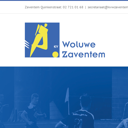
Passer
Zaventem Quinkenstraat: 02 721 01 68
|
secretariaat@kvwzavente
au
contenu