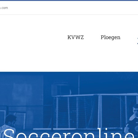
m.com
KVWZ
Ploegen
Socceronline