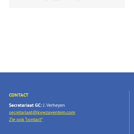
CONTACT
Secretariaat GC:
J. Verheyen
secretariaat@kvwzaventem.com
Zie ook “contact”