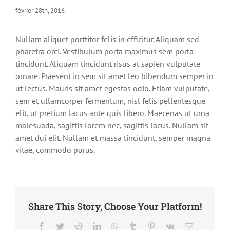
février 28th, 2016
Nullam aliquet porttitor felis in efficitur. Aliquam sed
pharetra orci. Vestibulum porta maximus sem porta
tincidunt. Aliquam tincidunt risus at sapien vulputate
ornare. Praesent in sem sit amet leo bibendum semper in
ut lectus. Mauris sit amet egestas odio. Etiam vulputate,
sem et ullamcorper fermentum, nisl felis pellentesque
elit, ut pretium lacus ante quis libero. Maecenas ut urna
malesuada, sagittis lorem nec, sagittis lacus. Nullam sit
amet dui elit. Nullam et massa tincidunt, semper magna
vitae, commodo purus.
Share This Story, Choose Your Platform!
Facebook
Twitter
Reddit
LinkedIn
WhatsApp
Tumblr
Pinterest
Vk
Email