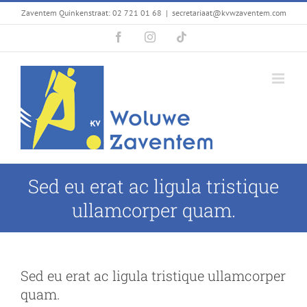
Passer
Zaventem Quinkenstraat: 02 721 01 68
|
secretariaat@kvwzaventem.com
au
Facebook
Instagram
Tiktok
contenu
Sed eu erat ac ligula tristique
ullamcorper quam.
Sed eu erat ac ligula tristique ullamcorper
quam.