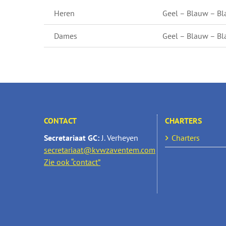
Heren
Geel – Blauw – B
Dames
Geel – Blauw – B
CONTACT
CHARTERS
Secretariaat GC:
J. Verheyen
Charters
secretariaat@kvwzaventem.com
Zie ook “contact”