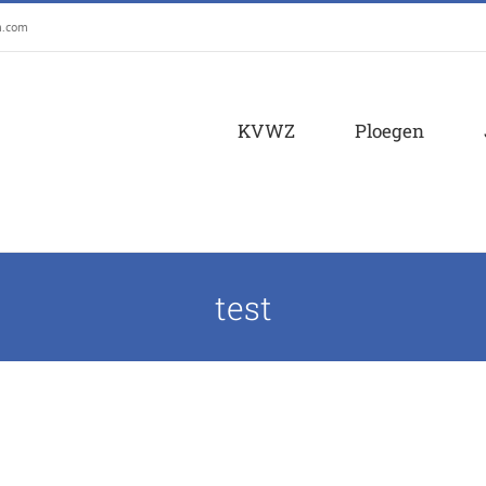
m.com
KVWZ
Ploegen
test
Brabant
Nationale