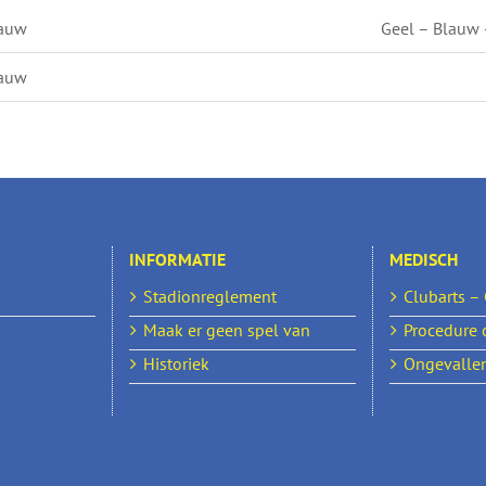
lauw
Geel – Blauw
lauw
INFORMATIE
MEDISCH
Stadionreglement
Clubarts –
Maak er geen spel van
Procedure 
Historiek
Ongevallen