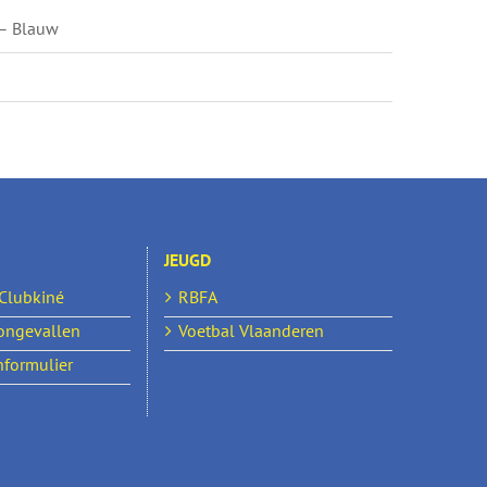
 – Blauw
JEUGD
 Clubkiné
RBFA
ongevallen
Voetbal Vlaanderen
formulier