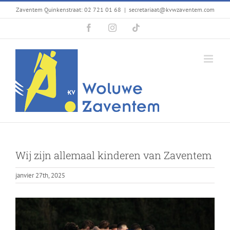
Passer
Zaventem Quinkenstraat: 02 721 01 68
|
secretariaat@kvwzaventem.com
au
Facebook
Instagram
Tiktok
contenu
Wij zijn allemaal kinderen van Zaventem
janvier 27th, 2025
Voir
l'image
agrandie