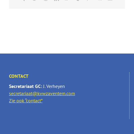
CONTACT
Secretariaat GC:
J. Verheyen
secretariaat@kvwzaventem.com
Zie ook “contact”