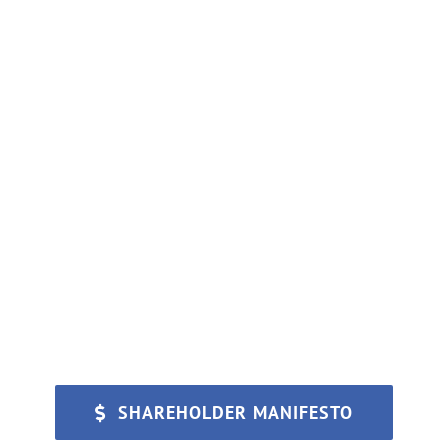
Shareholder Responsibility
Lorem ipsum dolor sit amet, consectetur adipiscing elit.
Aenean egestas mauris eget urna vehicula finibus. Cras
bibendum nisi at eros efficitur consequat. Nullam
vestibulum vulputate velit ac condimentum. Morbi et sem
hendrerit erat tincidunt mollis quis et lorem.
SHAREHOLDER MANIFESTO