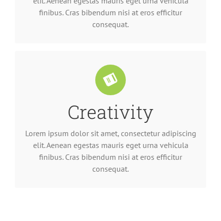
elit. Aenean egestas mauris eget urna vehicula
finibus. Cras bibendum nisi at eros efficitur
consequat.
Creativity
consequat.
finibus. Cras bibendum nisi at eros efficitur
elit. Aenean egestas mauris eget urna vehicula
Lorem ipsum dolor sit amet, consectetur adipiscing
Lorem ipsum dolor sit amet, consectetur adipiscing
elit. Aenean egestas mauris eget urna vehicula
finibus. Cras bibendum nisi at eros efficitur
consequat.