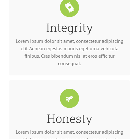
Integrity
consequat.
finibus. Cras bibendum nisi at eros efficitur
elit. Aenean egestas mauris eget urna vehicula
Lorem ipsum dolor sit amet, consectetur adipiscing
Lorem ipsum dolor sit amet, consectetur adipiscing
elit. Aenean egestas mauris eget urna vehicula
finibus. Cras bibendum nisi at eros efficitur
consequat.
Honesty
consequat.
finibus. Cras bibendum nisi at eros efficitur
elit. Aenean egestas mauris eget urna vehicula
Lorem ipsum dolor sit amet, consectetur adipiscing
Lorem ipsum dolor sit amet, consectetur adipiscing