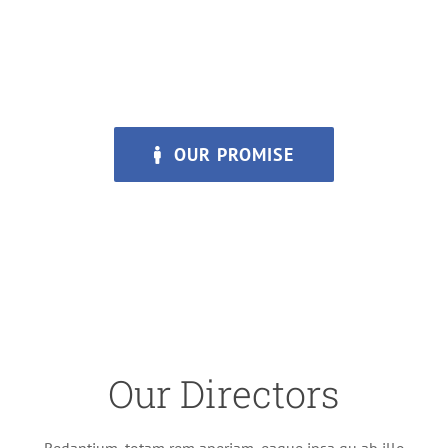
Aenean egestas mauris eget urna vehicula finibus. Cras
bibendum nisi at eros efficitur consequat. Nullam
vestibulum vulputate velit ac condimentum. Morbi et sem
hendrerit erat tincidunt mollis quis et lorem.
OUR PROMISE
Our Directors