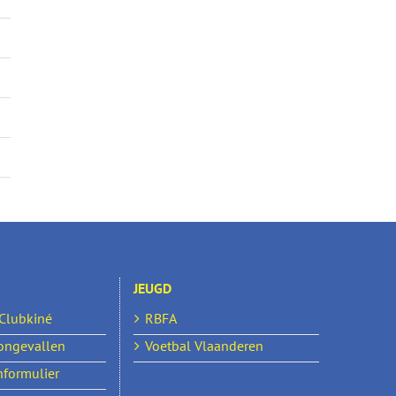
JEUGD
 Clubkiné
RBFA
ongevallen
Voetbal Vlaanderen
formulier