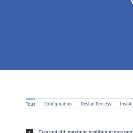
Configuration
Design Process
Instal
Tous
Cras erat elit, maximus vestibulum eros non