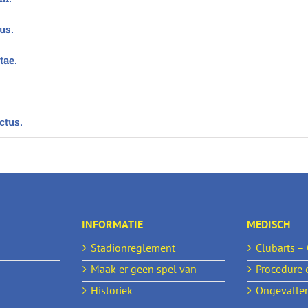
us.
tae.
ctus.
INFORMATIE
MEDISCH
Stadionreglement
Clubarts –
Maak er geen spel van
Procedure 
Historiek
Ongevallen