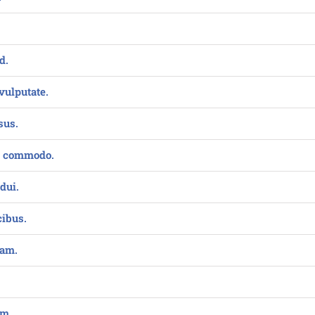
d.
vulputate.
sus.
t commodo.
dui.
cibus.
uam.
um.