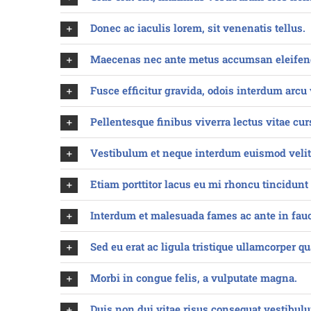
Donec ac iaculis lorem, sit venenatis tellus.
Maecenas nec ante metus accumsan eleifen
Fusce efficitur gravida, odois interdum arcu 
Pellentesque finibus viverra lectus vitae cur
Vestibulum et neque interdum euismod veli
Etiam porttitor lacus eu mi rhoncu tincidunt 
Interdum et malesuada fames ac ante in fau
Sed eu erat ac ligula tristique ullamcorper q
Morbi in congue felis, a vulputate magna.
Duis non dui vitae risus consequat vestibul