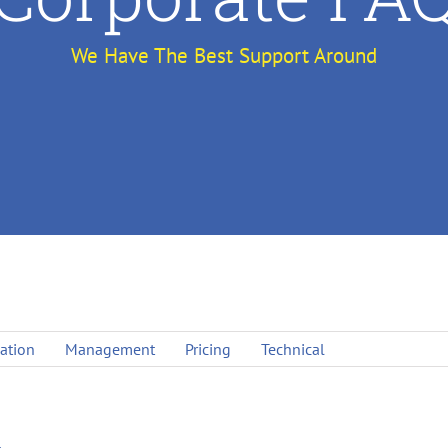
We Have The Best Support Around
lation
Management
Pricing
Technical
.