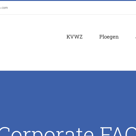
m.com
KVWZ
Ploegen
Corporate FA