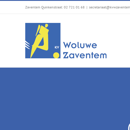
Passer
Zaventem Quinkenstraat: 02 721 01 68
|
secretariaat@kvwzavente
au
contenu