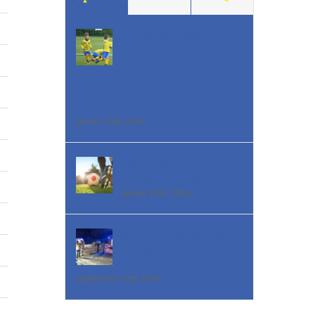
In voorbereiding,
KVWZaventem initieert
en ontwikkelt een
samenwerking met
“scholen in de kring van
Zaventem”
janvier 19th, 2016
Belangrijke nieuws
omtrent de velden
janvier 19th, 2016
Brand in Cafetaria van
KV Woluwe Zaventem:
Onderzoek gestart
septembre 17th, 2024