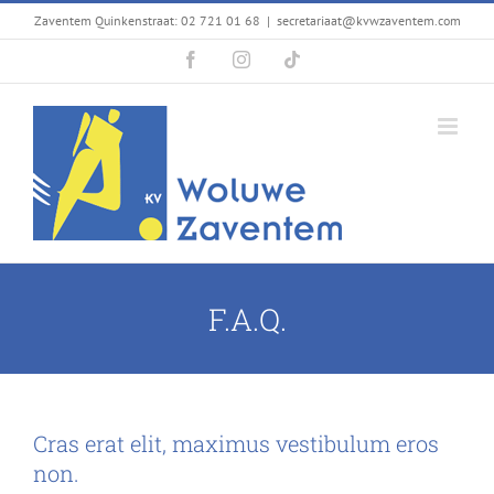
Passer
Zaventem Quinkenstraat: 02 721 01 68
|
secretariaat@kvwzaventem.com
au
Facebook
Instagram
Tiktok
contenu
F.A.Q.
Cras erat elit, maximus vestibulum eros
non.