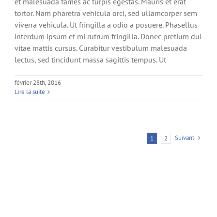
et malesuada fames ac turpis egestas. Mauris et erat
tortor. Nam pharetra vehicula orci, sed ullamcorper sem
viverra vehicula. Ut fringilla a odio a posuere. Phasellus
interdum ipsum et mi rutrum fringilla. Donec pretium dui
vitae mattis cursus. Curabitur vestibulum malesuada
lectus, sed tincidunt massa sagittis tempus. Ut
février 28th, 2016
Lire la suite
Suivant
1
2